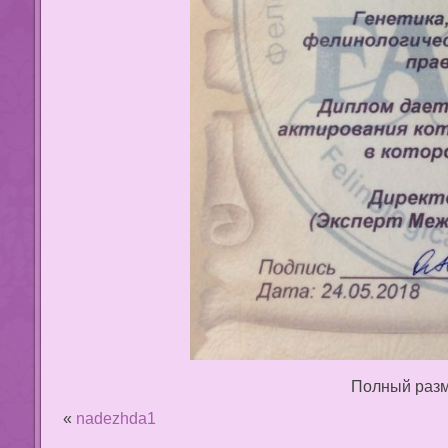
Полный раз
«
nadezhda1