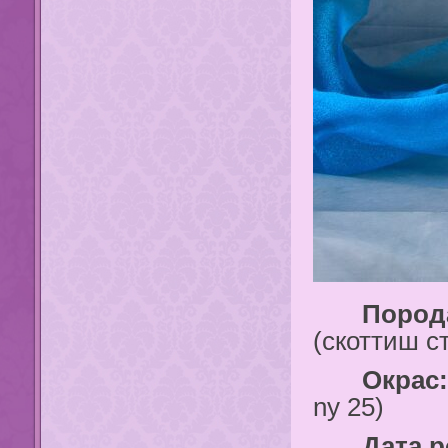
Порода
(скоттиш с
Окрас:
ny 25)
Дата ро