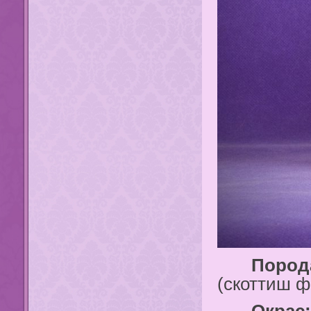
Порода
(скоттиш ф