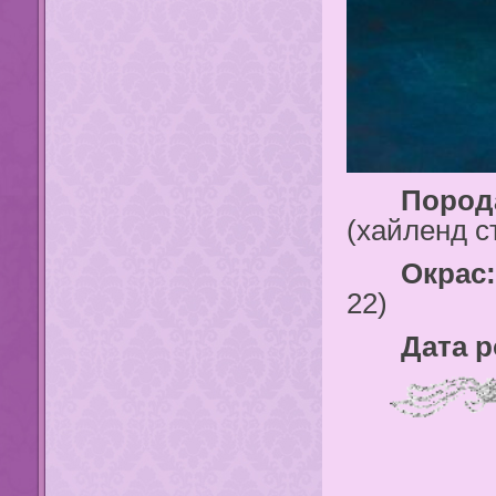
Порода
(хайленд с
Окрас:
22)
Дата ро