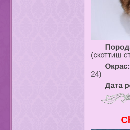
Порода
(скоттиш с
Окрас:
24)
Дата ро
C