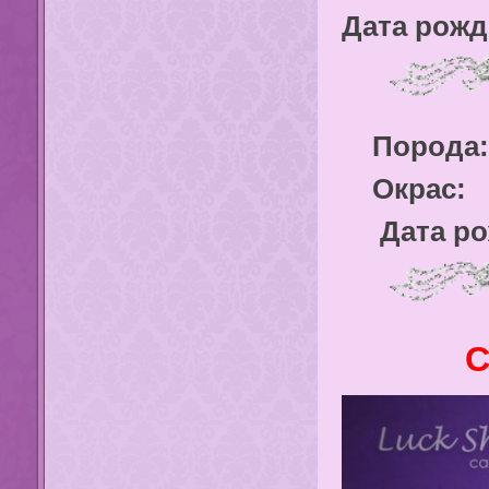
Дата рожде
Порода:
Окрас:
Дата ро
C