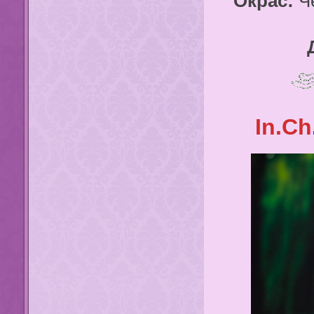
Окрас:
Че
In.Ch