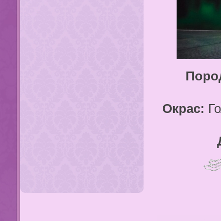
Поро
Окрас:
Го