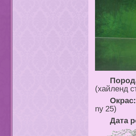
Порода
(хайленд с
Окрас:
ny 25)
Дата ро