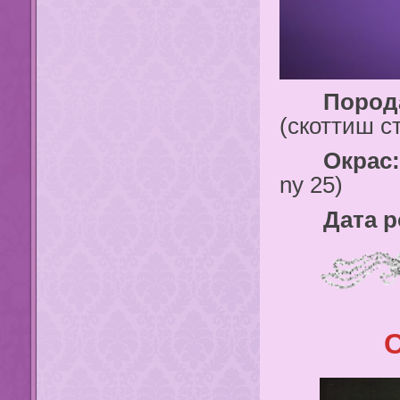
Порода
(скоттиш с
Окрас:
ny 25)
Дата ро
C