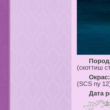
Порода
(скоттиш с
Окрас:
(SCS ny 12
Дата ро